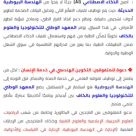
:
أصبح
الذكاء الاصطناعي
(AI)
جزءًا لا يتجزأ من
ا
لهندسة البيوطبية
الحديثة
، حيث يتم توظيف تقنيات التعلّم الآلي وتحليل البيانات الضخمة لتطوير
أدوات تشخيص دقيقة، ونظم دعم اتخاذ القرار الطبي، ونماذج تنبؤية لتطور
الأمراض
.
في هذا السياق، يوفر
المعهد الوطني للتكنولوجيا والعلوم
بالكاف
تكوينًا يُمكّن الطلبة من فهم واستعمال تقنيات الذكاء الاصطناعي
ضمن التطبيقات الطبية، بما يعزز من قدراتهم التنافسية في سوق الشغل
الوطنية والدولية
.
❖
دعوة للمتفوقين: التكوين الهندسي في خدمة الإنسان
:
لكل من
يطمح إلى توظيف تفوقه العلمي في خدمة الصحة والابتكار، فإن التوجه إلى
الهندسة البيوطبية
هو استثمار في المستقبل. يضع
المعهد الوطني
للتكنولوجيا والعلوم بالكاف
بين أيديكم برنامجًا أكاديميًا عصريًا، بتأطير
علمي متميز
.
ندعو المتفوقين من الناجحين في البكالوريا، وخاصة من شعب
الرياضيات،
العلوم التجريبية، الإعلامية والعلوم التقنية
وكذلك المتخرجين من الإجازات
العلمية (
الإجازة في الهندسة البيوطبية، الإجازة في القياسات والأدواتية،