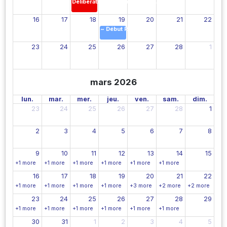
Délibérations des résultats du (S1)
16
17
18
19
20
21
22
~ Début Ramdhan
23
24
25
26
27
28
1
mars 2026
lun.
mar.
mer.
jeu.
ven.
sam.
dim.
23
24
25
26
27
28
1
2
3
4
5
6
7
8
9
10
11
12
13
14
15
+1 more
+1 more
+1 more
+1 more
+1 more
+1 more
16
17
18
19
20
21
22
+1 more
+1 more
+1 more
+1 more
+3 more
+2 more
+2 more
23
24
25
26
27
28
29
+1 more
+1 more
+1 more
+1 more
+1 more
+1 more
30
31
1
2
3
4
5