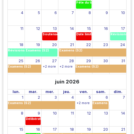
Fête du travail
4
5
6
7
8
9
10
11
12
13
14
15
16
17
Soutenances des PS (S2)
Date limite de remise des notes d
Révisions Ex
18
19
20
21
22
23
24
Révisions Examens (S2)
Examens (S2)
25
26
27
28
29
30
31
Examens (S2)
Examens (S2)
+2 more
+2 more
juin 2026
lun.
mar.
mer.
jeu.
ven.
sam.
dim.
1
2
3
4
5
6
7
Examens (S2)
Examens (S2)
+2 more
8
9
10
11
12
13
14
Délibérations de la session principale
15
16
17
18
19
20
21