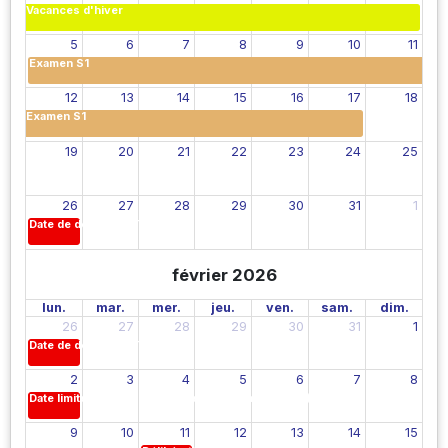
Vacances d'hiver
5
6
7
8
9
10
11
Examen S1
12
13
14
15
16
17
18
Examen S1
19
20
21
22
23
24
25
26
27
28
29
30
31
1
Date de début des TP (S2)
février 2026
lun.
mar.
mer.
jeu.
ven.
sam.
dim.
26
27
28
29
30
31
1
Date de début des TP (S2)
2
3
4
5
6
7
8
Date limite de remise des notes des Examens (S2)
9
10
11
12
13
14
15