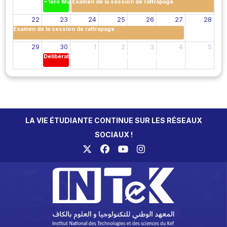
~1ere Muharram
Examen de la session de rattrapage
22
23
24
25
26
27
28
Examen de la session de rattrapage
29
30
1
2
3
4
5
Délibérations de la session de rattrapage
LA VIE ÉTUDIANTE CONTINUE SUR LES RÉSEAUX
SOCIAUX !