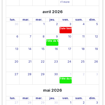
+1 more
avril 2026
lun.
mar.
mer.
jeu.
ven.
sam.
dim.
30
31
1
2
3
4
5
Date limite de remise des notes d
6
7
8
9
10
11
12
Fête de Maryres
13
14
15
16
17
18
19
20
21
22
23
24
25
26
27
28
29
30
1
2
3
Fête du travail
mai 2026
lun.
mar.
mer.
jeu.
ven.
sam.
dim.
27
28
29
30
1
2
3