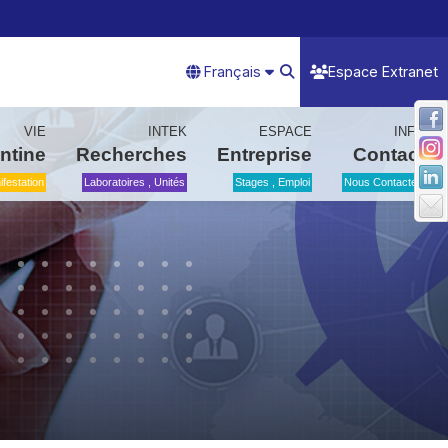
Français
Espace Extranet
VIE
INTEK
ESPACE
INFO
ntine
Recherches
Entreprise
Contact
festation
Laboratoires , Unités
Stages , Emploi
Nous Contactez