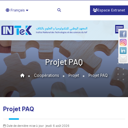
Français
Espace Extranet
Projet PAQ
Coopérations
Projet
Projet PAQ
Projet PAQ
Date de dernière mise à jour: jeudi 6 août 2026