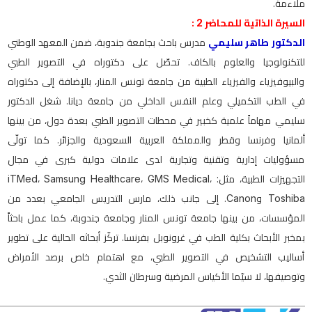
ملاءمة.
السيرة الذاتية للمحاضر 2 :
الدكتور طاهر سليمي
مدرس باحث بجامعة جندوبة، ضمن المعهد الوطني
للتكنولوجيا والعلوم بالكاف. تحصّل على دكتوراه في التصوير الطبي
والبيوفيزياء والفيزياء الطبية من جامعة تونس المنار، بالإضافة إلى دكتوراه
في الطب التكميلي وعلم النفس الداخلي من جامعة ديانا. شغل الدكتور
سليمي مهاماً علمية كخبير في محطات التصوير الطبي بعدة دول، من بينها
ألمانيا وفرنسا وقطر والمملكة العربية السعودية والجزائر. كما تولّى
مسؤوليات إدارية وتقنية وتجارية لدى علامات دولية كبرى في مجال
التجهيزات الطبية، مثل: iTMed، Samsung Healthcare، GMS Medical،
Toshiba وCanon. إلى جانب ذلك، مارس التدريس الجامعي بعدد من
المؤسسات، من بينها جامعة تونس المنار وجامعة جندوبة، كما عمل باحثاً
بمخبر الأبحاث بكلية الطب في غرونوبل بفرنسا. تركّز أبحاثه الحالية على تطوير
أساليب التشخيص في التصوير الطبي، مع اهتمام خاص برصد الأمراض
وتوصيفها، لا سيّما الأكياس المرضية وسرطان الثدي.