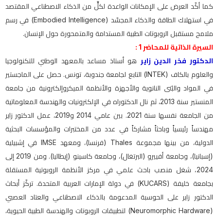
كما أكّد العرض على الإمكانات الواعدة لكلٍّ من الذكاء الاصطناعي المقتصد
في استهلاك الطاقة والذكاء المجسّد (Embodied Intelligence) في رسم
ملامح مستقبل الروبوتات الطبية المستدامة والمتمحورة حول الإنسان.
السيرة الذاتية للمحاضر 1 :
الدكتور فخر الدين زاير
هو أستاذ مساعد بالمعهد الوطني للتكنولوجيا
والعلوم بالكاف (INTEK) التابع لجامعة جندوبة، تونس. حصل على الماجستير
في المواد والبُنى النانوية والأجهزة والأنظمة الميكروإلكترونية من جامعة
المنستير سنة 2013، ثم نال الدكتوراه في الإلكترونيات والهندسة المعلوماتية
من الجامعة نفسها سنة 2021. بين عامي 2014 و2019، عمل الدكتور زاير
مهندساً رئيسياً وباحثاً مشاركاً في عدد من المختبرات والمؤسسات البحثية
الدولية، من بينها مجموعة Thales (فرنسا)، ومعهد IMSE في إشبيلية
(إسبانيا)، وجامعة أفييرو (البرتغال)، وجامعة كاسينو (إيطاليا). ومن 2019 إلى
2024، شغل منصب باحث علمي في مركز الأنظمة الروبوتية المستقلة
بجامعة خليفة (KUCARS) في دولة الإمارات العربية المتحدة. تركّز أبحاث
الدكتور زاير على الحوسبة المدعومة بالذكاء الاصطناعي والعتاد العصبي
(Neuromorphic Hardware) لتطبيقات الروبوتات والهندسة الطبية الحيوية،