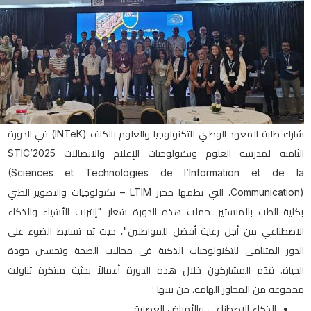
شارك طلبة المعهد الوطني للتكنولوجيا والعلوم بالكاف (INTeK) في الدورة
الثامنة لمدرسة العلوم وتكنولوجيات الإعلام والاتصالات STIC’2025
(Sciences et Technologies de l’Information et de la
Communication)، التي نظمها مخبر LTIM – تكنولوجيات والتصوير الطبي
بكلية الطب بالمنستير. حملت هذه الدورة شعار "إنترنت الأشياء والذكاء
الاصطناعي من أجل رعاية أفضل للمواطنين"، حيث تم تسليط الضوء على
الدور المتنامي للتكنولوجيات الذكية في مجالات الصحة وتحسين جودة
الحياة. قدّم المشاركون خلال هذه الدورة أعمالاً بحثية مبتكرة تناولت
مجموعة من المحاور الهامة، من بينها :
الذكاء الاصطناعي والأمراض العصبية