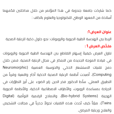
كما شاركت جامعة جندوبة في هذا المؤتمر من خلال مداخلتين قدّمهما
أساتذة من المعهد الوطني للتكنولوجيا والعلوم بالكاف :
عنوان العرض 1:
الربط بين الهندسة الطبية الحيوية والروبوتات: نحو حلول ذكية للرعاية الصحية
ملخّص العرض 1 :
تناول العرض كيفيةَ إسهام التقاطع بين الهندسة الطبية الحيوية والروبوتات
في قيادة الموجة الجديدة من الابتكار في مجال الرعاية الصحية. فمن خلال
دمج تقنيات الاستشعار الذكي والحوسبة العصبية (Neuromorphic
Computing)، أصبحت أنظمة الرعاية الصحية الذكية أكثر واقعية وقرباً من
التطبيق العملي. سلّط الدكتور فخر الدين زاير الضوء على أبرز التطوّرات في
الجراحة بمساعدة الروبوت، والأطراف الاصطناعية الذكية، والأنظمة الحيوية
الهجينة (Bio-hybrid Systems)، والنماذج الرقمية التوأمية (Digital
Twins)، مبيّناً كيف تُحدث هذه التقنيات تحولاً جذرياً في مجالات التشخيص
والعلاج ورعاية المرضى.