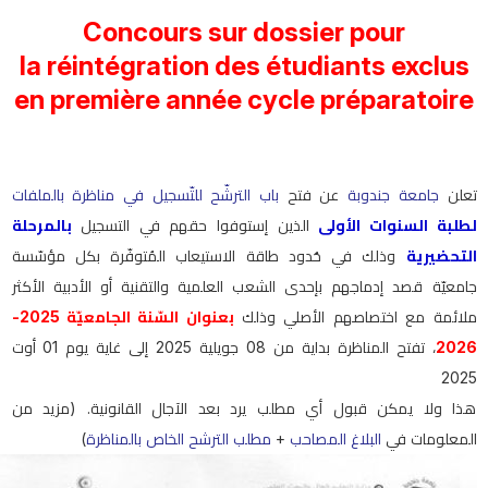
Concours sur dossier pour
la réintégration des étudiants exclus
en première année cycle préparatoire
تعلن
جامعة جندوبة
عن فتح
باب الترشّح للتّسجيل في مناظرة بالملفات
لطلبة السنوات الأولى
الذين إستوفوا حقهم في التسجيل
بالمرحلة
التحضيرية
وذلك في حُدود طاقة الاستيعاب المُتوفّرة بكل مؤسّسة
جامعيّة قصد إدماجهم بإحدى الشعب العلمية والتقنية أو الأدبية الأكثر
ملائمة مع اختصاصهم الأصلي وذلك
بعنوان السّنة الجامعيّة 2025-
، تفتح المناظرة بداية من 08 جويلية 2025 إلى غاية يوم 01 أوت
2026
2025
هذا ولا يمكن قبول أي مطلب يرد بعد الآجال القانونية. (مزيد من
)
مطلب الترشح الخاص بالمناظرة
+
البلاغ المصاحب
المعلومات في