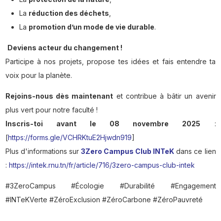
La
réduction des déchets
,
La
promotion d’un mode de vie durable
.
Deviens acteur du changement !
Participe à nos projets, propose tes idées et fais entendre ta
voix pour la planète.
Rejoins-nous dès maintenant
et contribue à bâtir un avenir
plus vert pour notre faculté !
Inscris-toi avant le 08 novembre 2025
:
[
https://forms.gle/VCHRKtuE2Hjwdn919
]
Plus d'informations sur
3Zero Campus Club INTeK
dans ce lien
:
https://intek.rnu.tn/fr/article/716/3zero-campus-club-intek
#3ZeroCampus #Écologie #Durabilité #Engagement
#INTeKVerte #ZéroExclusion #ZéroCarbone #ZéroPauvreté