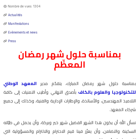
Nombre de vues: 1304
Actualités
Manifestations
Evènements et news
Press
بمناسبة حلول شهر رمضان
المعظّم
بمناسبة حلول شهر رمضان المبارك، يتقدّم مدير
المعهد الوطني
للتكنولوجيا والعلوم بالكاف
بأصدق التهاني وأطيب التمنيات إلى كافة
التلاميذ المهندسين، والأساتذة، والإطارات الإدارية والفنية، وكذلك إلى جميع
شركاء المعهد.
نسأل الله أن يكون هذا الشهر الفضيل شهر خير وبركة، وأن يحمل في طيّاته
السكينة والتضامن، وأن يعزّز فينا قيم الاحترام والالتزام والمسؤولية التي