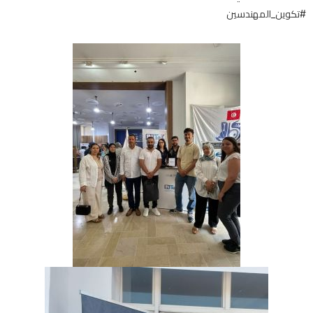
#تكوين_المهندسين