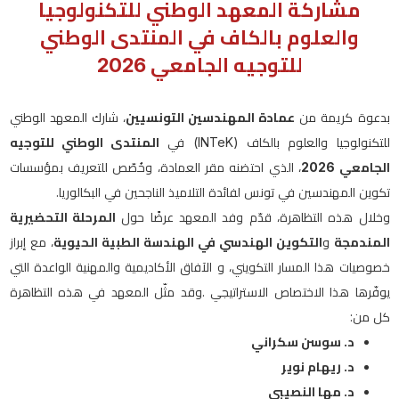
مشاركة المعهد الوطني للتكنولوجيا
والعلوم بالكاف في المنتدى الوطني
للتوجيه الجامعي 2026
بدعوة كريمة من
عمادة المهندسين التونسيين
، شارك المعهد الوطني
المنتدى الوطني للتوجيه
في
(INTeK)
للتكنولوجيا والعلوم بالكاف
الجامعي 2026
، الذي احتضنه مقر العمادة، وخُصّص للتعريف بمؤسسات
.
تكوين المهندسين في تونس لفائدة التلاميذ الناجحين في البكالوريا
وخلال هذه التظاهرة، قدّم وفد المعهد عرضًا حول
المرحلة التحضيرية
المندمجة
و
التكوين الهندسي في الهندسة الطبية الحيوية
، مع إبراز
خصوصيات هذا المسار التكويني، و الآفاق الأكاديمية والمهنية الواعدة التي
وقد مثّل المعهد في هذه التظاهرة
.
يوفّرها هذا الاختصاص الاستراتيجي
:
كل من
د. سوسن سكراني
د. ريهام نوير
د. مها النصيبي