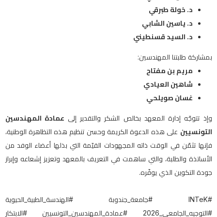
د. خولة طبرقي
د. ياسين الشابي
د. السيد قسنطيني
:
بمشاركة طلبتنا المهندسين
مريم بن مفتاح
شاهين العيادي
غسان صويلحي
وإذ تتوجّه إدارة المعهد بخالص الشكر والتقدير إلى
عمادة المهندسين
التونسيين
على هذه الدعوة الكريمة وحسن تنظيم هذه التظاهرة الوطنية،
فإنها تثمّن في الوقت ذاته المجهودات القيّمة التي بذلها أعضاء الوفد من
الأساتذة والطلبة، والتي ساهمت في التعريف بالمعهد وتعزيز إشعاعه وإبراز
.
جودة التكوين الذي يوفّره
جامعة_جندوبة #الهندسة_الطبية_الحيوية
#INTeK #
#التوجيه_الجامعي_2026 #عمادة_المهندسين_التونسيين #الابتكار