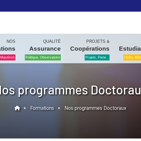
NOS
QUALITÉ
PROJETS &
tions
Assurance
Coopérations
Estudia
 Mastères
Politique, Observatoire
Projets, Parte...
Clubs, Mani
os programmes Doctora
Formations
Nos programmes Doctoraux