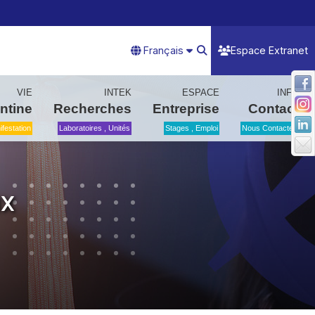
Français
Espace Extranet
VIE
INTEK
ESPACE
INFO
ntine
Recherches
Entreprise
Contact
festation
Laboratoires , Unités
Stages , Emploi
Nous Contactez
ux